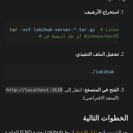
استخراج الأرشيف
:
tar
-xvf
 lokihub-server-*.tar.gz  
# Linux
# أو فك الضغط في Windows/macOS
تشغيل الملف التنفيذي
:
./lokihub
الفتح في المتصفح
: انتقل إلى
http://localhost:1610
(المنفذ الافتراضي).
الخطوات التالية
بعد التثبيت، اتبع
دليل الإعداد
لربط Lokihub بعقدة FLND الخاصة