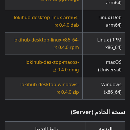
arm64)
lokihub-desktop-linux-arm64-
Linux (Deb
0.4.0.deb
arm64)
lokihub-desktop-linux-x86_64-
Linux (RPM
0.4.0.rpm
x86_64)
lokihub-desktop-macos-
macOS
0.4.0.dmg
(Universal)
lokihub-desktop-windows-
Windows
0.4.0.zip
(x86_64)
نسخة الخادم (Server)
المنصة
رابط التحميل