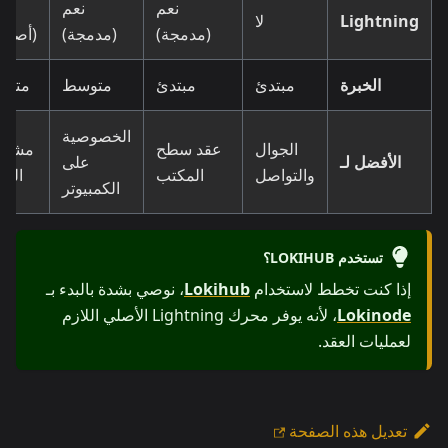
نعم
نعم
نع
Lightning
لا
(مدمجة)
(مدمجة)
(أصلية
الخبرة
مبتدئ
مبتدئ
متوسط
متقد
الخصوصية
الجوال
عقد سطح
مشغّل
الأفضل لـ
على
والتواصل
المكتب
العق
الكمبيوتر
تستخدم LOKIHUB؟
إذا كنت تخطط لاستخدام
Lokihub
، نوصي بشدة بالبدء بـ
Lokinode
، لأنه يوفر محرك Lightning الأصلي اللازم
لعمليات العقد.
تعديل هذه الصفحة