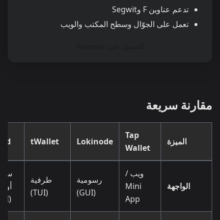
تدعم عناوين F وSegwit
تعمل على الجوّال وسطح المكتب والويب
الحصول على Komodo
مقارنة سريعة
Tap
الميزة
Lokinode
tWallet
lnd
Wallet
ويب /
سطر
رسومية
طرفية
الواجهة
Mini
أوام
(TUI)
(GUI)
(CLI)
App