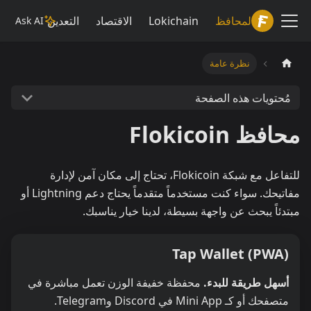
Lokiwiki
المحافظ
Lokichain
الاقتصاد
التعدين
Ask AI
نظرة عامة
مُحتويات هذه الصفحة
محافظ Flokicoin
للتفاعل مع شبكة Flokicoin، تحتاج إلى مكان آمن لإدارة
مفاتيحك. سواء كنت مستخدماً متقدماً يحتاج دعم Lightning أو
مبتدئاً يبحث عن واجهة بسيطة، لدينا خيار يناسبك.
Tap Wallet (PWA)
أسهل طريقة للبدء.
محفظة خفيفة الوزن تعمل مباشرة في
متصفحك أو كـ Mini App في Discord وTelegram.