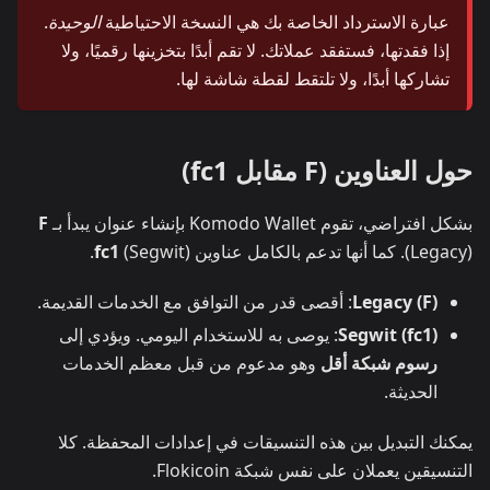
عبارة الاسترداد الخاصة بك هي النسخة الاحتياطية
الوحيدة
.
إذا فقدتها، فستفقد عملاتك. لا تقم أبدًا بتخزينها رقميًا، ولا
تشاركها أبدًا، ولا تلتقط لقطة شاشة لها.
حول العناوين (F مقابل fc1)
بشكل افتراضي، تقوم Komodo Wallet بإنشاء عنوان يبدأ بـ
F
(Legacy). كما أنها تدعم بالكامل عناوين
(Segwit).
fc1
Legacy (F)
: أقصى قدر من التوافق مع الخدمات القديمة.
Segwit (fc1)
: يوصى به للاستخدام اليومي. ويؤدي إلى
رسوم شبكة أقل
وهو مدعوم من قبل معظم الخدمات
الحديثة.
يمكنك التبديل بين هذه التنسيقات في إعدادات المحفظة. كلا
التنسيقين يعملان على نفس شبكة Flokicoin.