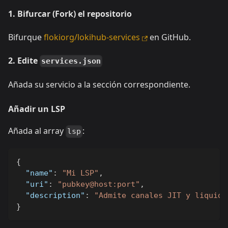
1. Bifurcar (Fork) el repositorio
Bifurque
flokiorg/lokihub-services
en GitHub.
2. Edite
services.json
Añada su servicio a la sección correspondiente.
Añadir un LSP
Añada al array
:
lsp
{
"name"
:
"Mi LSP"
,
"uri"
:
"pubkey@host:port"
,
"description"
:
"Admite canales JIT y liquide
}