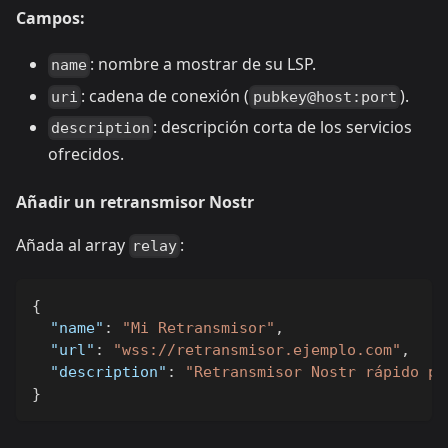
Campos:
: nombre a mostrar de su LSP.
name
: cadena de conexión (
).
uri
pubkey@host:port
: descripción corta de los servicios
description
ofrecidos.
Añadir un retransmisor Nostr
Añada al array
:
relay
{
"name"
:
"Mi Retransmisor"
,
"url"
:
"wss://retransmisor.ejemplo.com"
,
"description"
:
"Retransmisor Nostr rápido pa
}