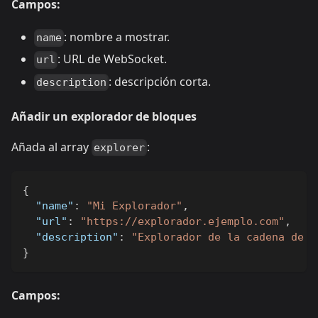
Campos:
: nombre a mostrar.
name
: URL de WebSocket.
url
: descripción corta.
description
Añadir un explorador de bloques
Añada al array
:
explorer
{
"name"
:
"Mi Explorador"
,
"url"
:
"https://explorador.ejemplo.com"
,
"description"
:
"Explorador de la cadena de b
}
Campos: