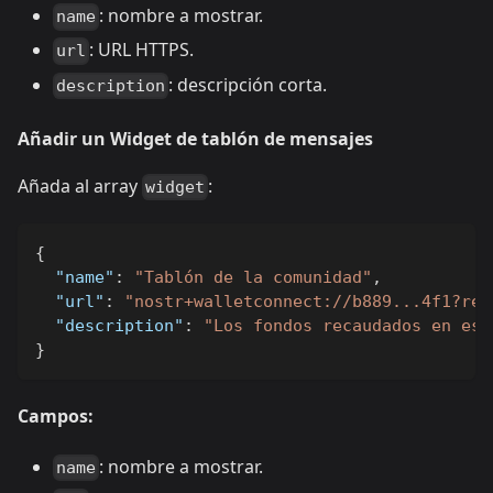
: nombre a mostrar.
name
: URL HTTPS.
url
: descripción corta.
description
Añadir un Widget de tablón de mensajes
Añada al array
:
widget
{
"name"
:
"Tablón de la comunidad"
,
"url"
:
"nostr+walletconnect://b889...4f1?rel
"description"
:
"Los fondos recaudados en est
}
Campos:
: nombre a mostrar.
name