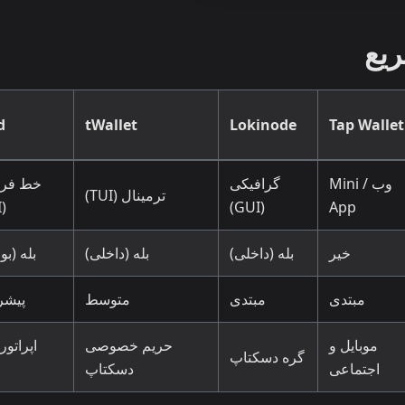
یع
d
tWallet
Lokinode
Tap Wallet
وب / Mini
گرافیکی
خط فرم
ترمینال (TUI)
(CLI)
(GUI)
App
خیر
بله (داخلی)
بله (داخلی)
بله (بو
مبتدی
مبتدی
متوسط
پیشر
موبایل و
حریم خصوصی
اپراتور
گره دسکتاپ
اجتماعی
دسکتاپ