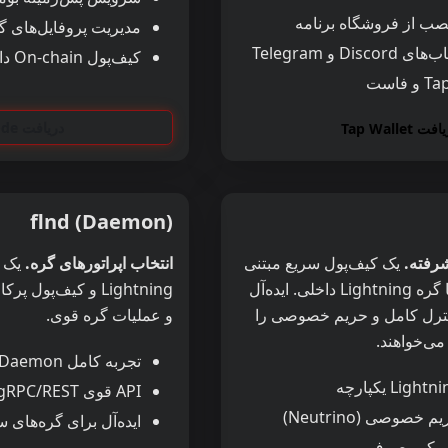
نصب از فروشگاه برنامه
مدیریت پروفایل‌های گ
Di و Telegram
کیف‌پول On-chain داخلی
دریافت Lokinode
ت Tap Wallet
flnd (Daemon)
شرفته.
یک کیف‌پول سریع مبتنی
انتخاب اپراتورهای گره.
بر ترمینال (TUI) با گره Lightning داخلی. ایده‌آل
Lightning و کیف‌پول
ترل کامل و حریم خصوصی را
و عملیات گره قوی.
ی‌خواهند.
تجربه کامل Daemon و CLI
Li یکپارچه
API قوی gRPC/REST
خصوصی (Neutrino)
ایده‌آل برای گره‌های سرور
و کم‌مصرف