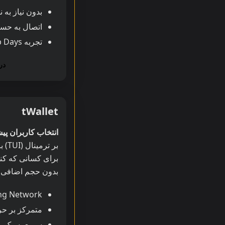
بدون نیاز به 
اتصال به حساب‌های scord
تجربه Tap Days و فاست
دریاف
tWallet
انتخاب کاربران پی
برای کسانی که کن
بدون حجم اضافی م
ghtning Network
متمرکز بر حریم 
سریع، سبک، 