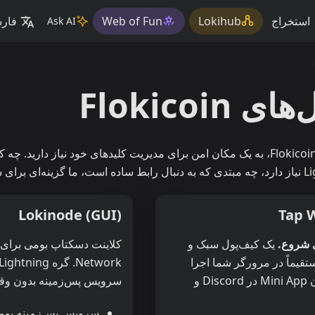
استخراج
Lokihub
Web of Fun
فار
Ask AI
Flokicoin
برای تعامل با شبکه Flokicoin، به یک مکان امن برای مدیریت کلیدهای خود نیاز دار
Lokinode (GUI)
Tap 
ی شروع.
یک کیف‌پول سبک و
تقیماً در مرورگر شما اجرا
می‌شود یا به عنوان Mini App در Discord و
سرویس پس‌زمینه بدون وقفه
سرویس پس‌زمینه بوم