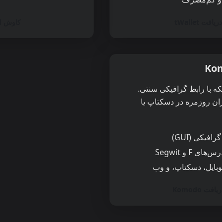
ریافت tWallet
کاوش flnd
Kom
ه با رابط گرافیکی سنتی.
ان روزمره در دسکتاپ یا
افیکی (GUI)
ی F و Segwit
وبایل، دسکتاپ، و وب
یافت Komodo