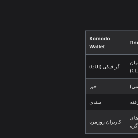
Komodo
fln
Wallet
ان
گرافیکی (GUI)
می)
خیر
فته
مبتدی
های
کاربران روزمره
گره