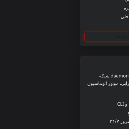
ره
یک daemon شبکه
 پرکارایی. موتور اتوماسیون
 ۲۴/۷