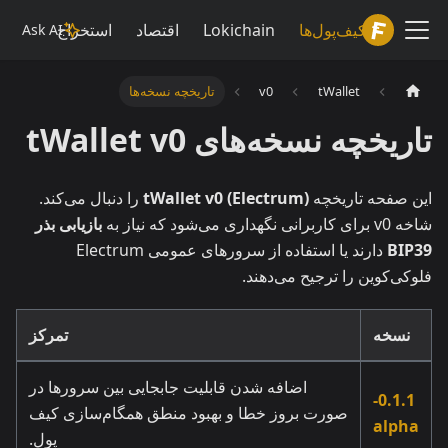
Lokiwiki
کیف‌پول‌ها
Lokichain
اقتصاد
استخراج
Ask AI
tWallet
v0
تاریخچه نسخه‌ها
تاریخچه نسخه‌های tWallet v0
این صفحه تاریخچه
tWallet v0 (Electrum)
را دنبال می‌کند.
شاخه v0 برای کاربرانی نگهداری می‌شود که نیاز به
بازیابی بذر
BIP39
دارند یا استفاده از سرورهای عمومی Electrum
فلوکی‌کوین را ترجیح می‌دهند.
نسخه
تمرکز
اضافه شدن قابلیت جابجایی بین سرورها در
0.1.1-
صورت بروز خطا و بهبود منطق همگام‌سازی کیف
alpha
پول.