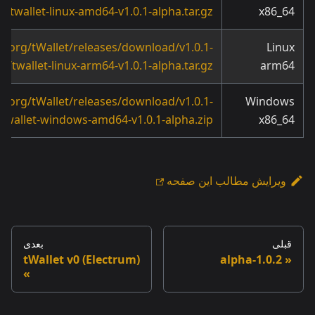
a/twallet-linux-amd64-v1.0.1-alpha.tar.gz
x86_64
okiorg/tWallet/releases/download/v1.0.1-
Linux
a/twallet-linux-arm64-v1.0.1-alpha.tar.gz
arm64
okiorg/tWallet/releases/download/v1.0.1-
Windows
/twallet-windows-amd64-v1.0.1-alpha.zip
x86_64
ویرایش مطالب این صفحه
قبلی
بعدی
tWallet v0 (Electrum)
1.0.2-alpha