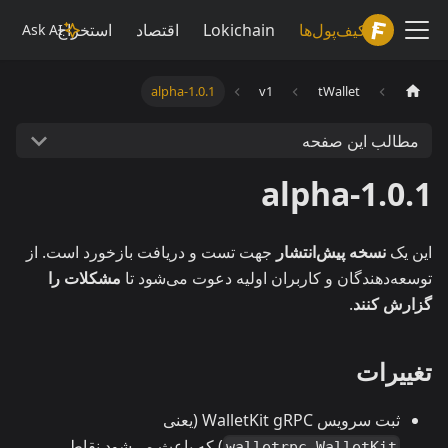
Lokiwiki
کیف‌پول‌ها
Lokichain
اقتصاد
استخراج
Ask AI
1.0.1-alpha
v1
tWallet
مطالب این صفحه
1.0.1-alpha
این یک
نسخه پیش‌انتشار
جهت تست و دریافت بازخورد است. از
توسعه‌دهندگان و کاربران اولیه دعوت می‌شود تا
مشکلات را
گزارش کنند
.
تغییرات
ثبت سرویس WalletKit gRPC (یعنی
) که باعث می‌شود نقاط
walletrpc.WalletKit