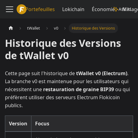
Lokiwiki
Portefeuilles
Lokichain
Économie
Minag
Ask AI
tWallet
v0
Historique des Versions
Historique des Versions
de tWallet v0
Cette page suit l'historique de
tWallet v0 (Electrum)
.
La branche v0 est maintenue pour les utilisateurs qui
nécessitent une
restauration de graine BIP39
ou qui
préfèrent utiliser des serveurs Electrum Flokicoin
publics.
Version
Focus