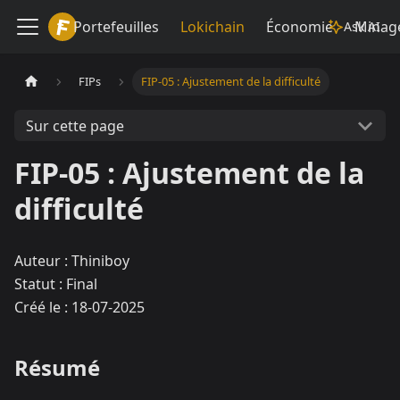
Lokiwiki
Portefeuilles
Lokichain
Économie
Minag
Ask AI
FIPs
FIP-05 : Ajustement de la difficulté
Sur cette page
FIP-05 : Ajustement de la
difficulté
Auteur : Thiniboy
Statut : Final
Créé le : 18-07-2025
Résumé