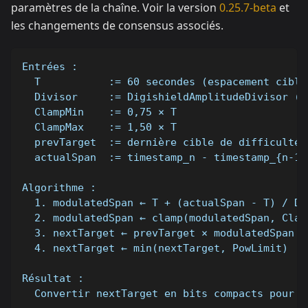
paramètres de la chaîne. Voir la version
0.25.7-beta
et
les changements de consensus associés.
Entrées :
  T           := 60 secondes (espacement cible
  Divisor     := DigishieldAmplitudeDivisor (8
  ClampMin    := 0,75 × T
  ClampMax    := 1,50 × T
  prevTarget  := dernière cible de difficulté 
  actualSpan  := timestamp_n - timestamp_{n-1}
Algorithme :
  1. modulatedSpan ← T + (actualSpan - T) / Di
  2. modulatedSpan ← clamp(modulatedSpan, Clam
  3. nextTarget ← prevTarget × modulatedSpan /
  4. nextTarget ← min(nextTarget, PowLimit)
Résultat :
  Convertir nextTarget en bits compacts pour l