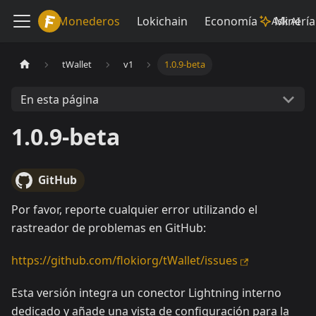
Lokiwiki
Monederos
Lokichain
Economía
Minería
Ask AI
tWallet
v1
1.0.9-beta
En esta página
1.0.9-beta
GitHub
Por favor, reporte cualquier error utilizando el
rastreador de problemas en GitHub:
https://github.com/flokiorg/tWallet/issues
Esta versión integra un conector Lightning interno
dedicado y añade una vista de configuración para la