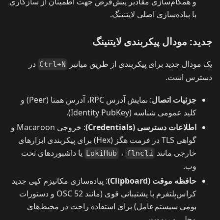
و همگام‌سازی مقادیر پیش‌فرض جهت اطمینان از سازگاری
با پیاده‌سازی اصلی لایتنینگ.
جدید: مودال پیکربندی لایتنینگ
یک مودال جدید برای پیکربندی از طریق میانبر
در
Ctrl+N
دسترس است.
جزئیات اتصال
: نمایش آدرس RPC، آدرس همتا (Peer) و
کلید عمومی شناسه (Identity PubKey).
اطلاعات دسترسی (Credentials)
: خروجی Macaroon و
گواهی TLS در فرمت هگز (Hex) برای پیکربندی ابزارهای
خارجی مانند
،
یا داشبوردهای تحت
LokiHub
flncli
وب.
حافظه موقت (Clipboard)
: پیاده‌سازی مکانیزم کپی جدید
کراس‌پلتفرم با پشتیبانی قوی (مانند OSC 52 و دستورات
بومی سیستم‌عامل) برای استفاده راحت در محیط‌های
محلی و ریموت.