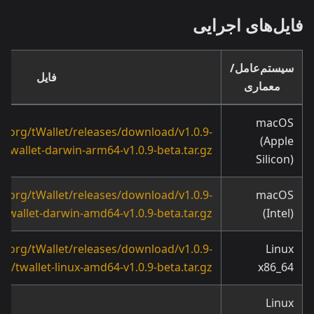
فایل‌های اجرایی
سیستم‌عامل/
فایل
معماری
macOS
okiorg/tWallet/releases/download/v1.0.9-
(Apple
/twallet-darwin-arm64-v1.0.9-beta.tar.gz
Silicon)
okiorg/tWallet/releases/download/v1.0.9-
macOS
/twallet-darwin-amd64-v1.0.9-beta.tar.gz
(Intel)
okiorg/tWallet/releases/download/v1.0.9-
Linux
ta/twallet-linux-amd64-v1.0.9-beta.tar.gz
x86_64
Linux