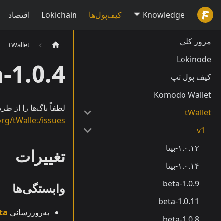
Knowledge
کیف‌پول‌ها
Lokichain
اقتصاد
مرور کلی
tWallet
Lokinode
1.0.4-beta
کیف پول تپ
Komodo Wallet
لطفاً باگ‌ها را از 
tWallet
org/tWallet/issues
v1
۱.۰.۱۲-بیتا
تغییرات
۱.۰.۱۴-بیتا
1.0.9-beta
وابستگی‌ها
1.0.11-beta
به‌روزرسانی
ta
1.0.8-beta