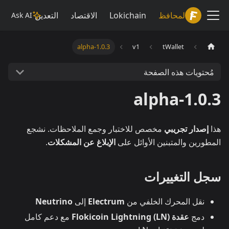
Lokiwiki
المحافظ
Lokichain
الاقتصاد
التعدين
Ask AI
1.0.3-alpha
v1
tWallet
مُحتويات هذه الصفحة
1.0.3-alpha
هذا
إصدار تجريبي
مخصص للاختبار وجمع الملاحظات. نشجع
المطورين والمتبنين الأوائل على
الإبلاغ عن المشكلات
.
سجل التغييرات
نقل المحرك الخلفي من
Electrum
إلى
Neutrino
دمج
عقدة Flokicoin Lightning (LN)
مع دعم كامل